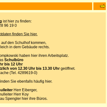
g
ist hier zu finden:
28 96 19 0
daten finden Sie hier.
 auf den Schulhof kommen,
gleich in dem Gebäude rechts.
pkowski haben hier ihren Arbeitsplatz.
das
Schulbüro
hr bis 12 Uhr
lich von 12.30 Uhr bis 13.30 Uhr
geöffnet.
ache (Tel. 4289619-0)
finden Sie ebenfalls häufig hier.
ulleiter
Herr Eiberger,
hulleiter Herr Koy
au Spengler hier ihre Büros.