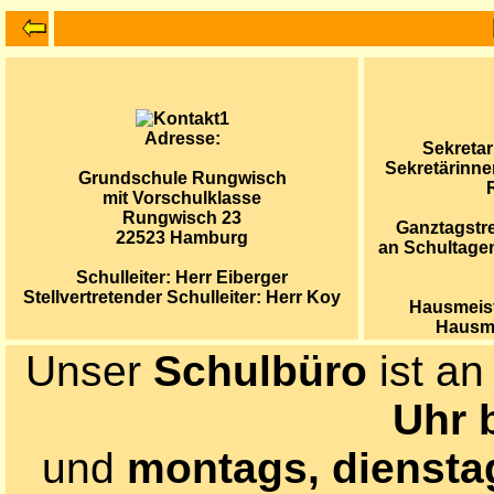
Adresse:
Sekretari
Sekretärinn
Grundschule Rungwisch
mit Vorschulklasse
Rungwisch 23
Ganztagstre
22523 Hamburg
an Schultagen
Schulleiter: Herr Eiberger
Stellvertretender Schulleiter: Herr Koy
Hausmeiste
Hausmei
Unser
Schulbüro
ist a
Uhr 
und
montags, diensta